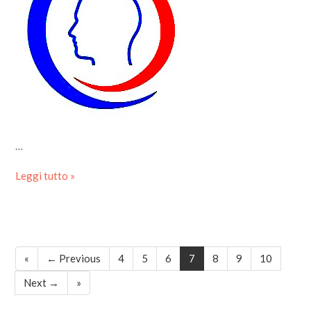
…
Leggi tutto »
«
← Previous
4
5
6
7
8
9
10
Next →
»