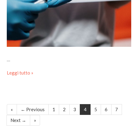
…
Leggi tutto »
«
← Previous
1
2
3
4
5
6
7
Next →
»