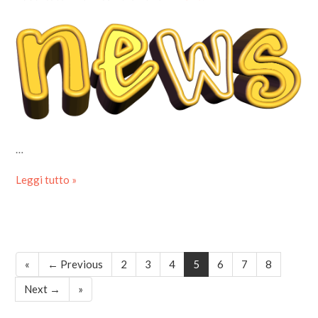
…
Leggi tutto »
«
← Previous
2
3
4
5
6
7
8
Next →
»