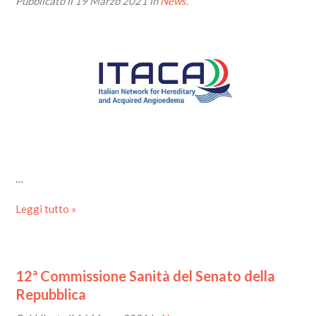
Pubblicato il
19 Marzo 2021
in
News
.
…
Leggi tutto »
12ª Commissione Sanità del Senato della
Repubblica