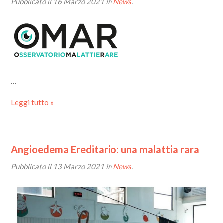
Pubblicato il
16 Marzo 2021
in
News
.
…
Leggi tutto »
Angioedema Ereditario: una malattia rara
Pubblicato il
13 Marzo 2021
in
News
.