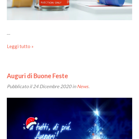
…
Leggi tutto »
Auguri di Buone Feste
Pubblicato il
24 Dicembre 2020
in
News
.