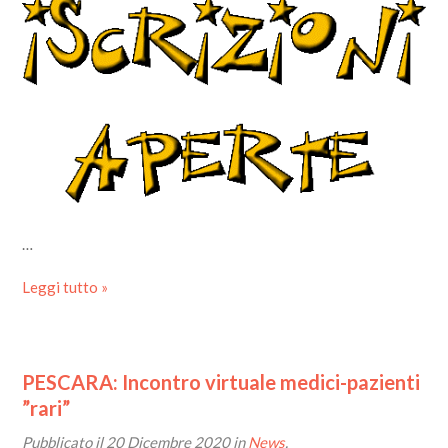
…
Leggi tutto »
PESCARA: Incontro virtuale medici-pazienti
”rari”
Pubblicato il
20 Dicembre 2020
in
News
.