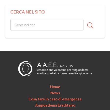
CERCA NEL SITO
Home
News
Cosa fare in caso di emergenza
Angioedema Ereditario