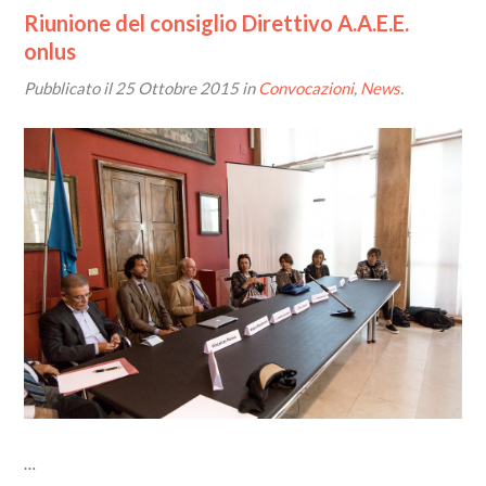
Riunione del consiglio Direttivo A.A.E.E.
onlus
Pubblicato il
25 Ottobre 2015
in
Convocazioni
,
News
.
…