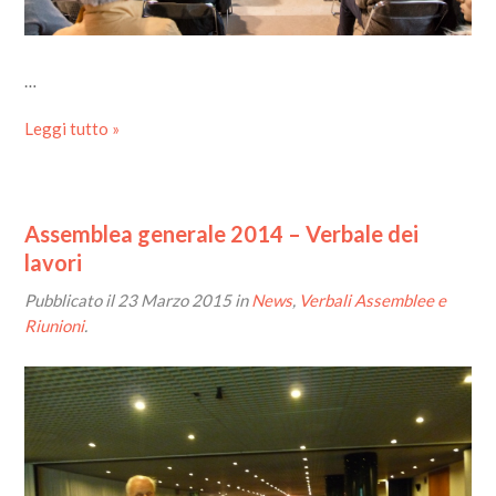
…
Leggi tutto »
Assemblea generale 2014 – Verbale dei
lavori
Pubblicato il
23 Marzo 2015
in
News
,
Verbali Assemblee e
Riunioni
.