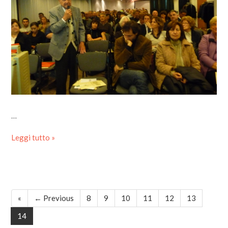
…
Leggi tutto »
«
← Previous
8
9
10
11
12
13
14