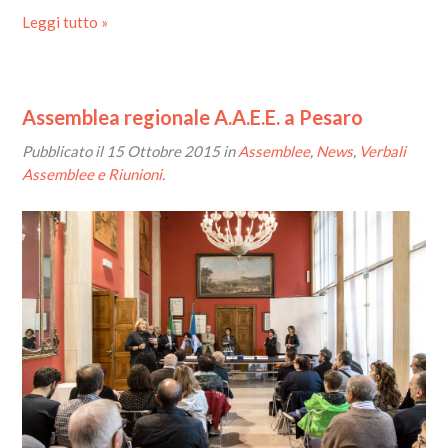
Leggi tutto »
Assemblea regionale A.A.E.E. a Pesaro
Pubblicato il
15 Ottobre 2015
in
Assemblee
,
News
,
Verbali
Assemblee e Riunioni
.