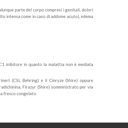
lunque parte del corpo compresi i genitali, dolori
olto intensa come in caso di addome acuto), edema
 C1 inibitore in quanto la malattia non è mediata
rinert (CSL Behring) e il Cinryze (Shire) oppure
adichinina, Firazyr (Shire) somministrato per via
ma fresco congelato.