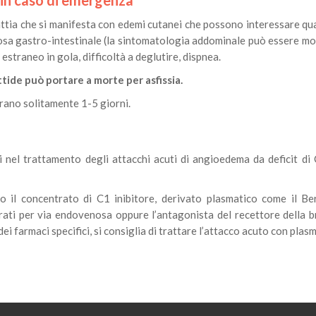
i in caso di emergenza
attia che si manifesta con edemi cutanei che possono interessare qua
cosa gastro-intestinale (la sintomatologia addominale può essere m
straneo in gola, difficoltà a deglutire, dispnea.
tide può portare a morte per asfissia.
durano solitamente 1-5 giorni.
aci nel trattamento degli attacchi acuti di angioedema da deficit di
ono il concentrato di C1 inibitore, derivato plasmatico come il Be
ati per via endovenosa oppure l’antagonista del recettore della br
i farmaci specifici, si consiglia di trattare l’attacco acuto con plas