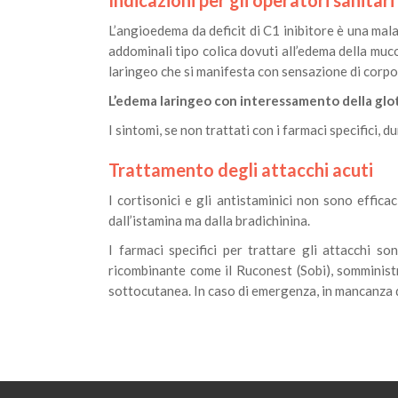
Indicazioni per gli operatori sanitar
L’angioedema da deficit di C1 inibitore è una mal
addominali tipo colica dovuti all’edema della mu
laringeo che si manifesta con sensazione di corpo e
L’edema laringeo con interessamento della glot
I sintomi, se non trattati con i farmaci specifici, 
Trattamento degli attacchi acuti
I cortisonici e gli antistaminici non sono effic
dall’istamina ma dalla bradichinina.
I farmaci specifici per trattare gli attacchi s
ricombinante come il Ruconest (Sobi), somministr
sottocutanea. In caso di emergenza, in mancanza de