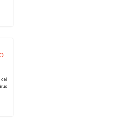
TO
 del
irus