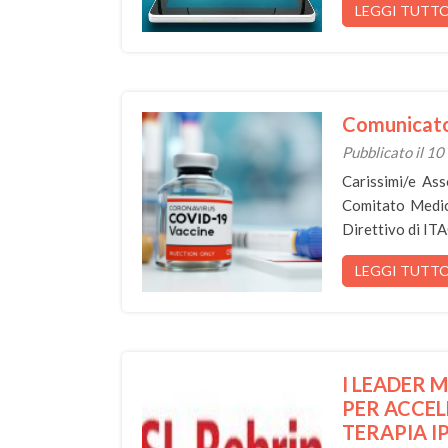
LEGGI TUTT
Comunicato
Pubblicato il 1
Carissimi/e Ass
Comitato Medico
Direttivo di ITA
LEGGI TUTT
I LEADER 
PER ACCEL
TERAPIA I