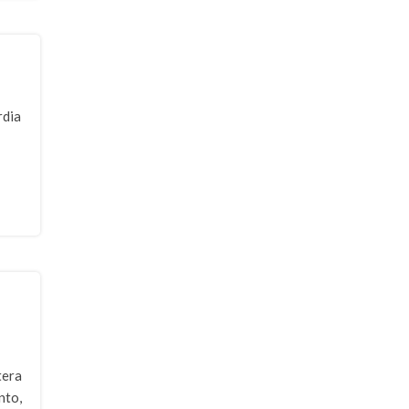
rdia
tera
nto,