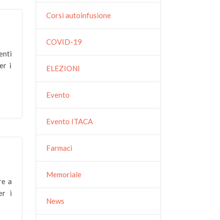
Corsi autoinfusione
COVID-19
enti
er i
ELEZIONI
Evento
Evento ITACA
Farmaci
Memoriale
re a
er i
News