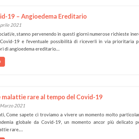
vid-19 – Angioedema Ereditario
Aprile 2021
ociati/e, stanno pervenendo in questi giorni numerose richieste iner
 Covid-19 e l'eventuale possibilità di riceverli in via prioritaria p
ori di angioedema ereditario…
O
 malattie rare al tempo del Covid-19
0 Marzo 2021
nti, Come sapete ci troviamo a vivere un momento molto particola
ndemia globale da Covid-19, un momento ancor più delicato p
attie rare.…