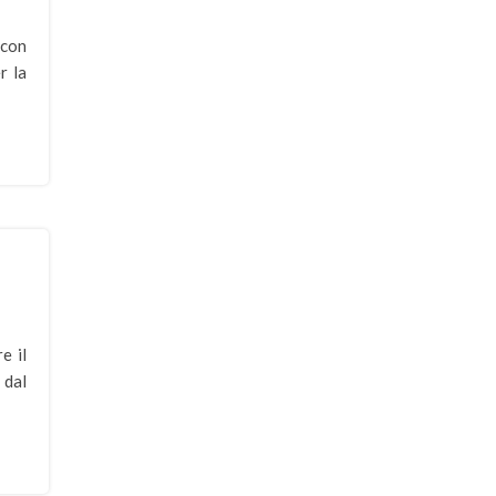
 con
r la
e il
 dal