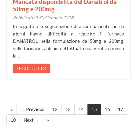
Mancata disponibilità del Danatrol da
50mg e 200mg
Pubblicato il 30 Gennaio 2018
In seguito alla segnalazione di alcuni pazienti che da
giorni hanno difficoltà a reperire il farmaco
DANATROL nella formulazione da 50mg e 200mg,
nelle farmacie; abbiamo effettuato una verifica presso
la…
LEGGI TUTTO
«
← Previous
12
13
14
15
16
17
18
Next →
»