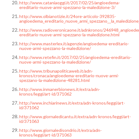
http://www.cataniaoggi.it/2017/02/25/angioedema-
ereditario-nuove-armi-spezzano-la-maledizione-3/
http://www.olbianotizie.it/24ore-articolo-392835-
angioedema_ereditario_nuove_armi_spezzano__la_maledizione
http://www.radioveronicaone.it/adnkronos/246948_angioed
ereditario-nuove-armi-spezzano-la-maledizione.html
http://www.masterlex.it/agenzie/angioedema-ereditario-
nuove-armi-spezzano-la-maledizione/
http://www.retefin.it/2017/02/25/angioedema-ereditario-
nuove-armi-spezzano-la-maledizione/
http://www.tribunapoliticaweb.it/adn-
kronos/cronaca/angioedema-ereditario-nuove-armi-
spezzano-la-maledizione-48281.html
http://www.inmanerbionews.it/extra/adn-
kronos/leggi/art-id/371062
http://www.inchiarinews.it/extra/adn-kronos/leggi/art-
id/371062
http://www.giornaledicantu.it/extra/adn-kronos/leggi/art-
id/371063
http://www.giornaledisondrio.it/extra/adn-
kronos/leggi/art-id/371063