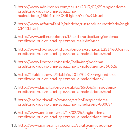
http://www.adnkronos.com/salute/2017/02/25/angioedema-
ereditario-nuove-armi-spezzano-
maledizione_1SkF4uH4GX4HgbmhYcZszO.html
http://www.affaritaliani.it/rubriche/tuttasalute/notiziario/
11441.html
http://www.milleunadonna.it/salute/articoli/angioedema-
ereditario-nuove-armi-spezzano-maledizione/
http://www.liberoquotidiano.it/news/cronaca/12314600/ang
ereditario-nuove-armi-spezzano-la-maledizione.html
http://www.ilmeteo.it/notizie/italia/angioedema-
ereditario-nuove-armi-spezzano-la-maledizione-550626
http://ildubbio.news/ildubbio/2017/02/25/angioedema-
ereditario-nuove-armi-spezzano-la-maledizione/
http://www.lasicilia.it/news/salute/65056/angioedema-
ereditario-nuove-armi-spezzano-la-maledizione.html
http://notizie.tiscali.it/cronaca/articoli/angioedema-
ereditario-nuove-armi-spezzano-maledizione-00003/
http://www.metronews.it/17/02/25/angioedema-
ereditario-nuove-armi-spezzano-la-maledizione.html
http://www.panorama.it/scienza/salute/angioedema-