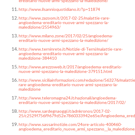
ereditario-nuove-armi-spezzano-la-maledizione/
http://www.ilsannioquotidiano.it/?p=11874
http://www.zazoom.it/2017-02-25/malattie-rare-
angioedema-ereditario-nuove-armi-spezzano-la-
maledizione/2554963/
http://www.milano.zone/2017/02/25/angioedema-
ereditario-nuove-armi-spezzano-la-maledizione/
http://www.terninrete.it/Notizie-di-Terni/malattie-rare-
angioedema-ereditario-nuove-armi-spezzano-la-
maledizione-384410
http://www.arezzoweb.it/2017/angioedema-ereditario-
nuove-armi-spezzano-la-maledizione-379151.html
http://www.siciliainformazioni.com/redazione/563276/malattie
rare-angioedema-ereditario-nuove-armi-spezzano-la-
maledizione
http://www.teleromagna24.it/nazionali/angioedema-
ereditario-nuove-armi-spezzano-la-maledizione/2017/02/
http://www.sardegnaoggi.it/adnkronos/2017-02-
25/c2529f756f9679d52e7860333942e65e/Angioedema_eredita
http://www.sassarinotizie.com/24ore-articolo-400460-
angioedema_ereditario_nuove_armi_spezzano__la_maledizione