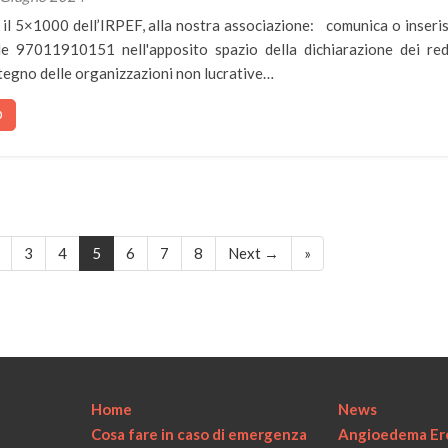
il 5×1000 dell’IRPEF, alla nostra associazione: comunica o inserisc
le 97011910151 nell'apposito spazio della dichiarazione dei red
stegno delle organizzazioni non lucrative…
O
3
4
5
6
7
8
Next →
»
Home
News
Cosa fare in caso di emergenza
Angioedema Ere