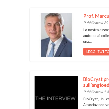
Prof. Marc
Pubblicato il 2
La nostra associ
amici ed ai col
una…
LEGGI TUTT
BioCryst pr
sull’angioe
Pubblicato il 1
BioCryst, in c
Associazione vo