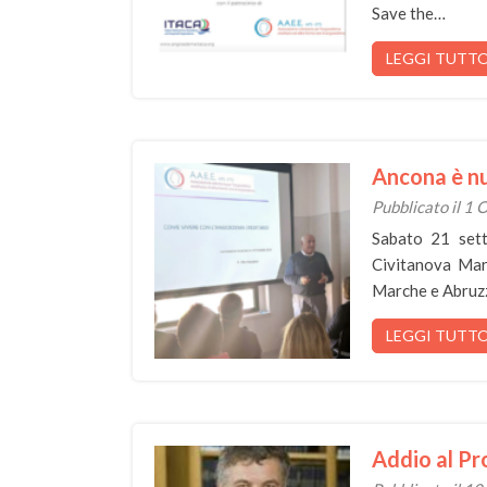
Save the…
LEGGI TUTT
Ancona è n
Pubblicato il 1
Sabato 21 sett
Civitanova Marc
Marche e Abruzz
LEGGI TUTT
Addio al Pr