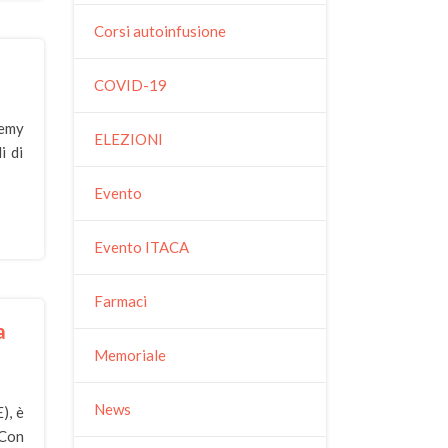
Corsi autoinfusione
COVID-19
emy
ELEZIONI
i di
Evento
Evento ITACA
Farmaci
a
Memoriale
News
), è
 Con