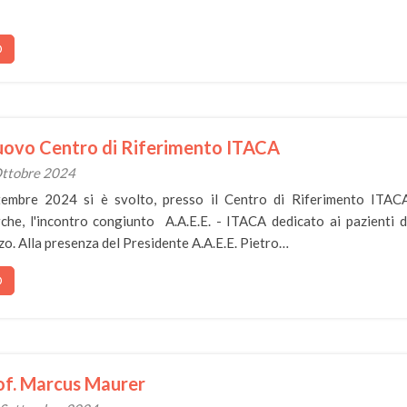
O
uovo Centro di Riferimento ITACA
 Ottobre 2024
embre 2024 si è svolto, presso il Centro di Riferimento ITAC
he, l'incontro congiunto A.A.E.E. - ITACA dedicato ai pazienti d
o. Alla presenza del Presidente A.A.E.E. Pietro…
O
of. Marcus Maurer