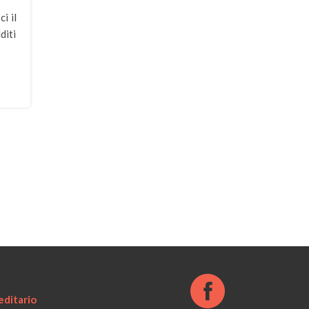
i il
diti
ditario