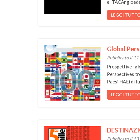
e ITACAngioede
LEGGI TUTT
Global Pers
Pubblicato il 11
Prospettive g
Perspectives tr
Paesi HAEi di 
LEGGI TUTT
DESTINAZI
Pubblicato il 1