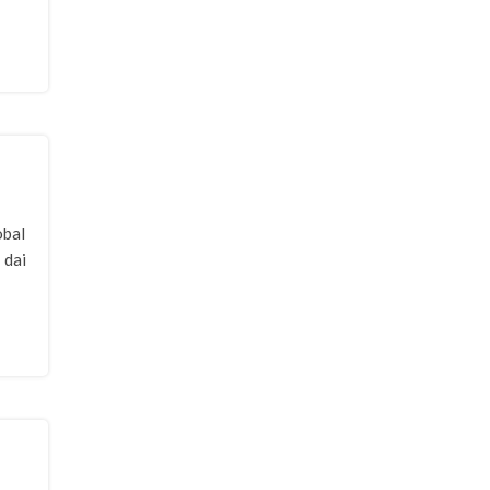
obal
 dai