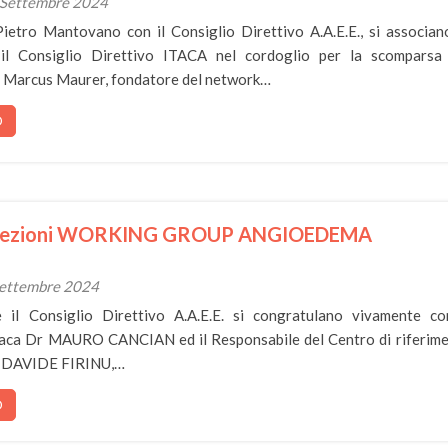
0 Settembre 2024
ietro Mantovano con il Consiglio Direttivo A.A.E.E., si associan
il Consiglio Direttivo ITACA nel cordoglio per la scomparsa
. Marcus Maurer, fondatore del network…
O
 elezioni WORKING GROUP ANGIOEDEMA
 Settembre 2024
e il Consiglio Direttivo A.A.E.E. si congratulano vivamente co
Itaca Dr MAURO CANCIAN ed il Responsabile del Centro di riferim
f. DAVIDE FIRINU,…
O