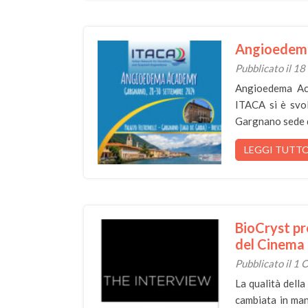
Angioedema
Pubblicato il 1
Angioedema Ac
ITACA si è svol
Gargnano sede d
LEGGI TUTT
BioCryst pr
del Cinema 
Pubblicato il 1
La qualità dell
cambiata in man