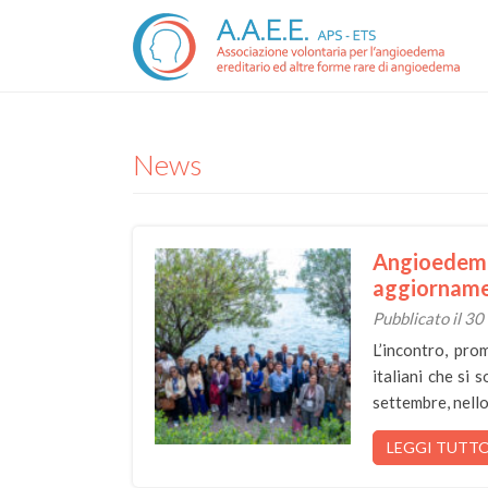
News
Angioedema
aggiorname
Pubblicato il 3
L’incontro, pro
italiani che si 
settembre, nell
LEGGI TUTT