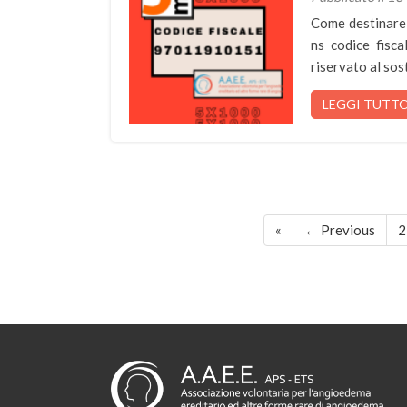
Come destinare 
ns codice fisca
riservato al so
LEGGI TUTT
«
← Previous
2