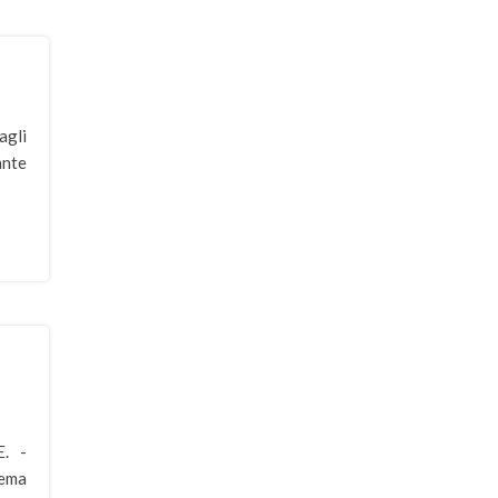
agli
ante
E. -
dema