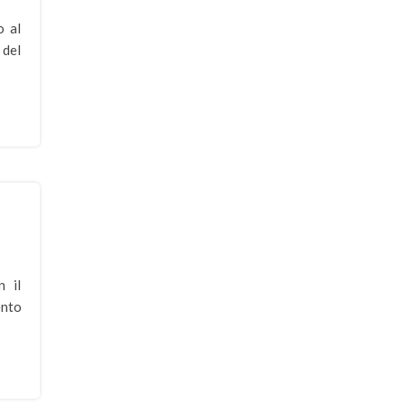
o al
 del
n il
ento