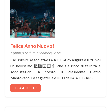
Felice Anno Nuovo!
Pubblicato il 31 Dicembre 2022
Carissimi/e Associati/e l'A.A.E.E.-APS augura a tutti Voi
un bellissimo 2️⃣0️⃣2️⃣3️⃣ 🍾, che sia ricco di felicità e
soddisfazioni. A presto, Il Presidente Pietro
Mantovano, La segreteria e il CD dell'A.A.E.E.-APS…
LEGGI TUTTO