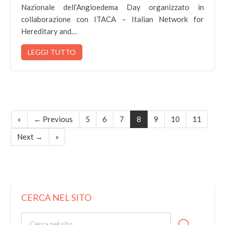
Nazionale dell’Angioedema Day organizzato in
collaborazione con ITACA – Italian Network for
Hereditary and…
LEGGI TUTTO
«
← Previous
5
6
7
8
9
10
11
Next →
»
CERCA NEL SITO