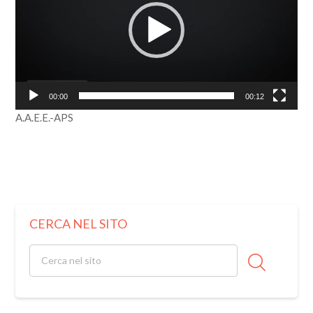
00:00
00:12
A.A.E.E.-APS
CERCA NEL SITO