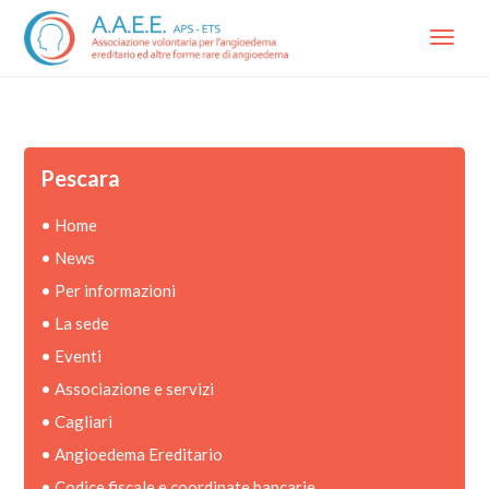
Menu
Pescara
•
Home
•
News
•
Per informazioni
•
La sede
•
Eventi
•
Associazione e servizi
•
Cagliari
•
Angioedema Ereditario
•
Codice fiscale e coordinate bancarie