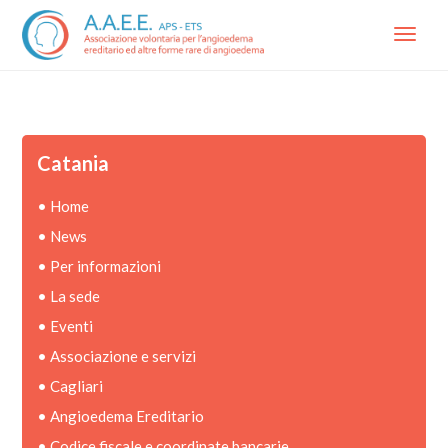
Menu
Catania
•
Home
•
News
•
Per informazioni
•
La sede
•
Eventi
•
Associazione e servizi
•
Cagliari
•
Angioedema Ereditario
•
Codice fiscale e coordinate bancarie