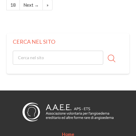
18
Next →
»
CERCA NEL SITO
Home