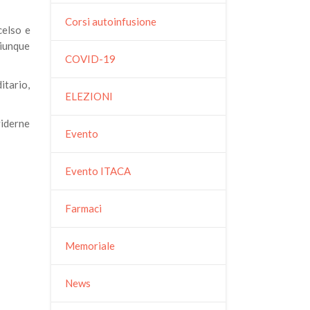
Corsi autoinfusione
celso e
hiunque
COVID-19
itario,
ELEZIONI
viderne
Evento
Evento ITACA
Farmaci
Memoriale
News