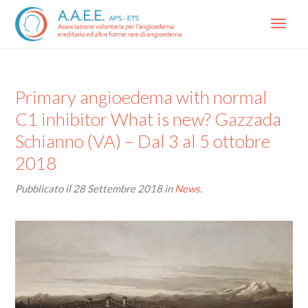
Menu
Primary angioedema with normal
C1 inhibitor What is new? Gazzada
Schianno (VA) – Dal 3 al 5 ottobre
2018
Pubblicato il
28 Settembre 2018
in
News
.