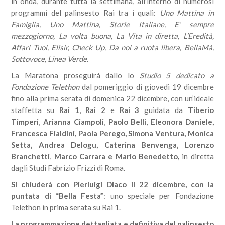
in onda, durante tutta la settimana, all’interno di numerosi
programmi del palinsesto Rai tra i quali:
Uno Mattina in
Famiglia, Uno Mattina, Storie Italiane, E’ sempre
mezzogiorno, La volta buona, La Vita in diretta, L’Eredità,
Affari Tuoi, Elisir, Check Up, Da noi a ruota libera, BellaMà,
Sottovoce, Linea Verde
.
La Maratona proseguirà dallo lo
Studio 5 dedicato a
Fondazione Telethon
dal pomeriggio di giovedì 19 dicembre
fino alla prima serata di domenica 22 dicembre, con un’ideale
staffetta su
Rai 1
,
Rai 2
e
Rai 3
guidata da
Tiberio
Timperi
,
Arianna Ciampoli
,
Paolo Belli
,
Eleonora Daniele,
Francesca Fialdini, Paola Perego, Simona Ventura, Monica
Setta, Andrea Delogu, Caterina Benvenga, Lorenzo
Branchetti
,
Marco Carrara e Mario Benedetto,
in diretta
dagli Studi Fabrizio Frizzi di Roma.
Si chiuderà con Pierluigi Diaco il 22 dicembre, con la
puntata di “Bella Festa”
: uno speciale per Fondazione
Telethon in prima serata su Rai 1.
La programmazione dettagliata e definitiva del palinsesto