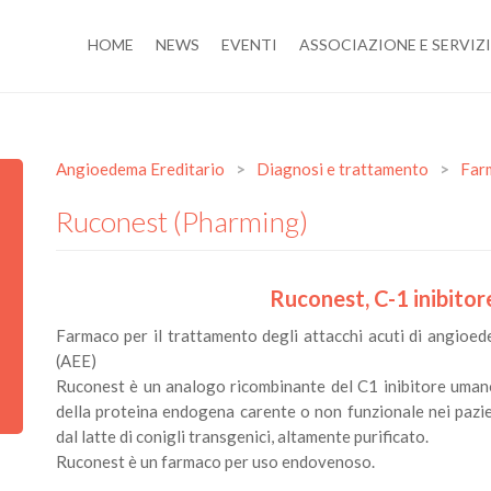
HOME
NEWS
EVENTI
ASSOCIAZIONE E SERVIZI
Angioedema Ereditario
>
Diagnosi e trattamento
>
Far
Ruconest (Pharming)
Ruconest, C-1 inibito
Farmaco per il trattamento degli attacchi acuti di angioed
(AEE)
Ruconest è un analogo ricombinante del C1 inibitore umano 
della proteina endogena carente o non funzionale nei pazie
dal latte di conigli transgenici, altamente purificato.
Ruconest è un farmaco per uso endovenoso.