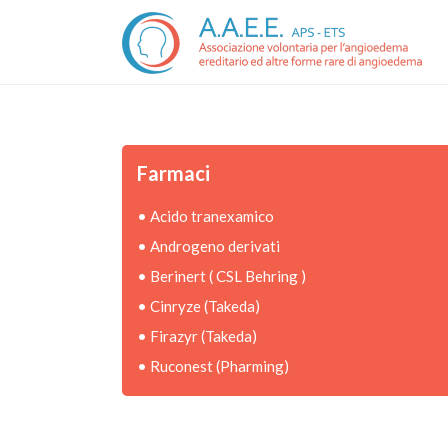
Farmaci
•
Acido tranexamico
•
Androgeno derivati
•
Berinert ( CSL Behring )
•
Cinryze (Takeda)
•
Firazyr (Takeda)
•
Ruconest (Pharming)