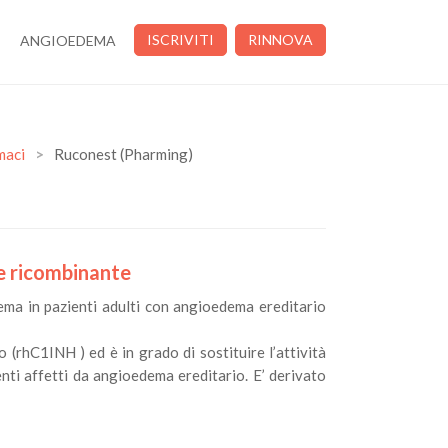
ISCRIVITI
RINNOVA
ANGIOEDEMA
maci
>
Ruconest (Pharming)
re ricombinante
ema in pazienti adulti con angioedema ereditario
(rhC1INH ) ed è in grado di sostituire l’attività
nti affetti da angioedema ereditario. E’ derivato