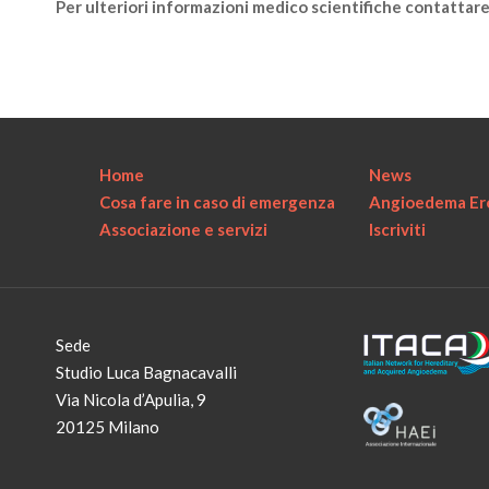
Per ulteriori informazioni medico scientifiche contattare 
Home
News
Cosa fare in caso di emergenza
Angioedema Ere
Associazione e servizi
Iscriviti
Sede
Studio Luca Bagnacavalli
Via Nicola d’Apulia, 9
20125 Milano