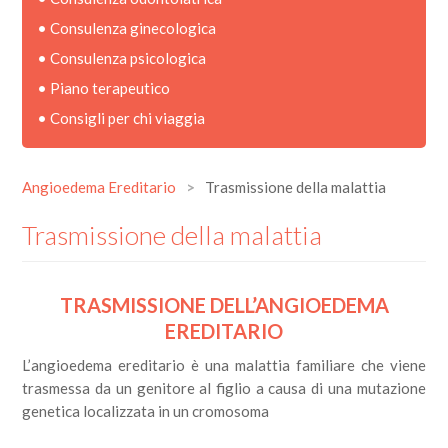
•
Consulenza ginecologica
•
Consulenza psicologica
•
Piano terapeutico
•
Consigli per chi viaggia
Angioedema Ereditario
>
Trasmissione della malattia
Trasmissione della malattia
TRASMISSIONE DELL’ANGIOEDEMA
EREDITARIO
L’angioedema ereditario è una malattia familiare che viene
trasmessa da un genitore al figlio a causa di una mutazione
genetica localizzata in un cromosoma