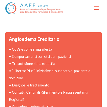
Menu
Angioedema Ereditario
•
Cos'è e come si manifesta
•
Comportamenti corretti per i pazienti
•
Trasmissione della malattia
•
“LibertasPlus”: iniziative di supporto al paziente a
domicilio
•
Diagnosi e trattamento
•
Contatti Centri di Riferimento e Rappresentanti
Regionali
•
Consulenza odontoiatrica