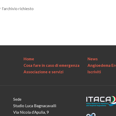
 l'archivio richiesto
Home
News
Cosa fare in caso di emergenza
Angioedema Ere
Associazione e servizi
Iscriviti
Sede
Studio Luca Bagnacavalli
Via Nicola d’Apulia, 9