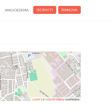
ISCRIVITI
RINNOVA
ANGIOEDEMA
Leaflet
| ©
OpenStreetMap
contributors