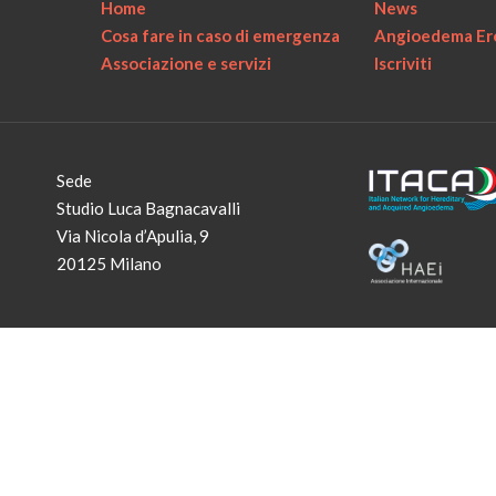
Home
News
Cosa fare in caso di emergenza
Angioedema Ere
Associazione e servizi
Iscriviti
Sede
Studio Luca Bagnacavalli
Via Nicola d’Apulia, 9
20125 Milano